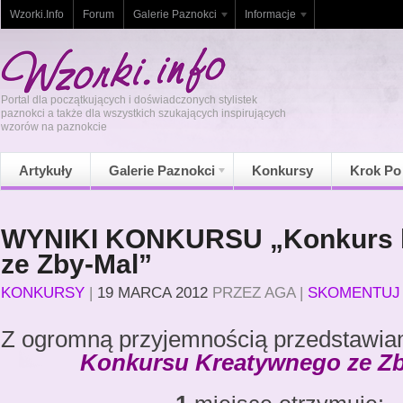
Wzorki.Info
Forum
Galerie Paznokci
Informacje
Portal dla początkujących i doświadczonych stylistek
paznokci a także dla wszystkich szukających inspirujących
wzorów na paznokcie
Artykuły
Galerie Paznokci
Konkursy
Krok Po
WYNIKI KONKURSU „Konkurs 
ze Zby-Mal”
KONKURSY
|
19 MARCA 2012
PRZEZ
AGA
|
SKOMENTUJ
Z ogromną przyjemnością przedstawi
Konkursu Kreatywnego ze Z