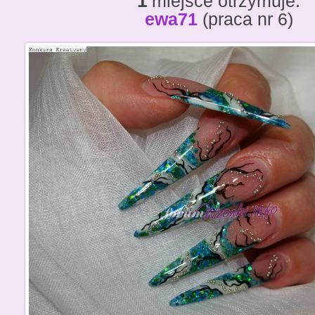
1
miejsce otrzymuje:
ewa71
(praca nr 6)