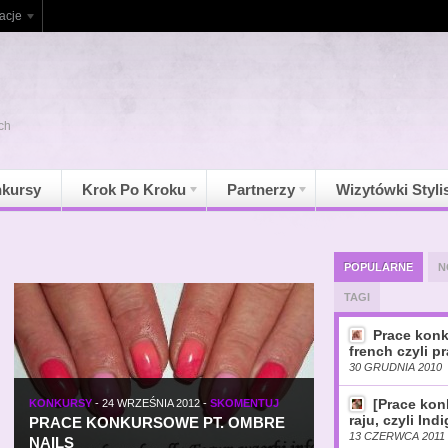
acje
ch
kursy
Krok Po Kroku
Partnerzy
Wizytówki Styli
POPULARNE
N
TAGI
Prace konk
french czyli pr
30 GRUDNIA 2010
[Prace ko
KONKURSY
-
24 WRZEŚNIA 2012
-
SKOMENTUJ
raju, czyli Ind
PRACE KONKURSOWE PT. OMBRE
13 CZERWCA 2011
NAILS