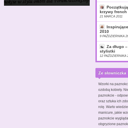
Początkują
krzywy french 
21 MARCA 2011
Inspirując
2010
9 PAŹDZIERNIKA 2
Za długo –
stylistki
12 PAŹDZIERNIKA 
Ze słowniczka
Wzorki na paznokc
ozdobą kobiety. Ni
paznokcie - odpow
oraz sztuka ich zdo
rolę. Warto wiedzie
manicure, jakie wz
paznokcie wyglądał
obgryzione pazno