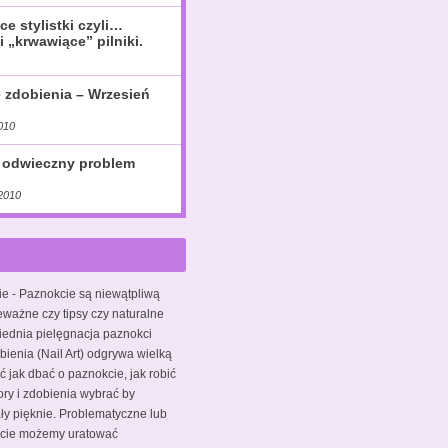
ce stylistki czyli…
i „krwawiące” pilniki.
e zdobienia – Wrzesień
010
 odwieczny problem
2010
ie
- Paznokcie są niewątpliwą
eważne czy tipsy czy naturalne
iednia pielęgnacja paznokci
bienia (Nail Art) odgrywa wielką
ć jak dbać o paznokcie, jak robić
ory i zdobienia wybrać by
y pięknie. Problematyczne lub
kcie możemy uratować