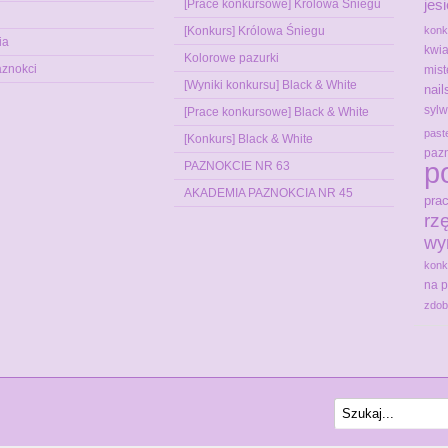
jes
[Prace konkursowe] Królowa Śniegu
[Konkurs] Królowa Śniegu
konk
ia
kwia
Kolorowe pazurki
aznokci
mist
[Wyniki konkursu] Black & White
nai
sylw
[Prace konkursowe] Black & White
past
[Konkurs] Black & White
pazn
p
PAZNOKCIE NR 63
AKADEMIA PAZNOKCIA NR 45
pra
rz
wy
konk
na 
zdob