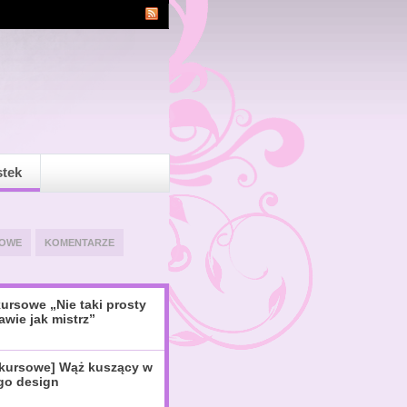
stek
OWE
KOMENTARZE
ursowe „Nie taki prosty
awie jak mistrz”
nkursowe] Wąż kuszący w
igo design