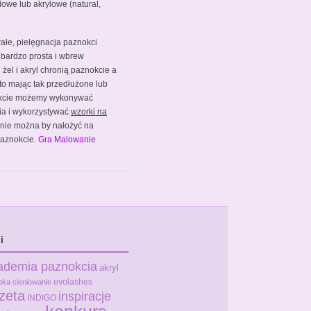
lowe lub akrylowe (natural,
wałe, pielęgnacja paznokci
 bardzo prosta i wbrew
żel i akryl chronią paznokcie a
 to mając tak przedłużone lub
kcie możemy wykonywać
ia i wykorzystywać
wzorki na
h nie można by nałożyć na
 paznokcie.
Gra Malowanie
i
ademia paznokcia
akryl
evolashes
bka
cieniowanie
zeta
inspiracje
INDIGO