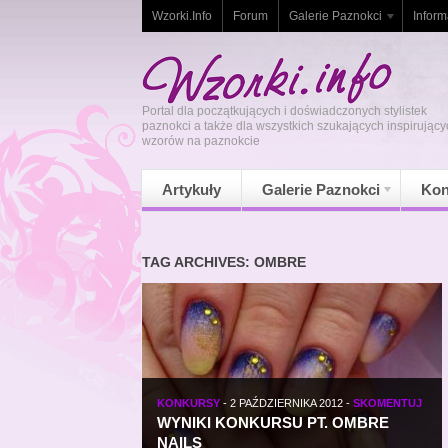
Wzorki.Info
Forum
Galerie Paznokci
Inform
Portal dla początkujących i doświadczonych stylistek
paznokci a także dla wszystkich szukających inspirujący
wzorów na paznokcie
Artykuły
Galerie Paznokci
Kon
TAG ARCHIVES: OMBRE
KONKURSY
-
2 PAŹDZIERNIKA 2012
-
SKOMENTUJ
WYNIKI KONKURSU PT. OMBRE
NAILS