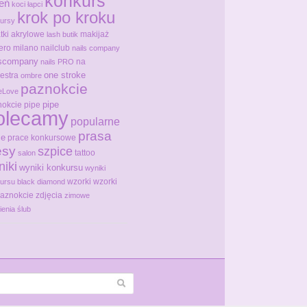
konkurs
ień
koci łapci
krok po kroku
ursy
tki akrylowe
makijaż
lash butik
ero milano
nailclub
nails company
lscompany
na
nails PRO
one stroke
estra
ombre
paznokcie
eLove
pipe
okcie pipe
olecamy
popularne
prasa
ce
prace konkursowe
ęsy
szpice
tattoo
salon
niki
wyniki konkursu
wyniki
wzorki
wzorki
ursu black diamond
paznokcie
zdjęcia
zimowe
ienia
ślub