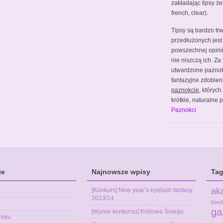
zakładając tipsy że
french, clear).
Tipsy są bardzo tr
przedłużonych jest
powszechnej opinii 
nie niszczą ich. Za
utwardzone pazno
fantazyjne zdobien
paznokcie
, któryc
krótkie, naturalne
Paznokci
ie
Najnowsze wpisy
Tag
ak
[Konkurs] New year’s eyelash fantasy
2013/14
bom
ga
[Wyniki konkursu] Królowa Śniegu
roku