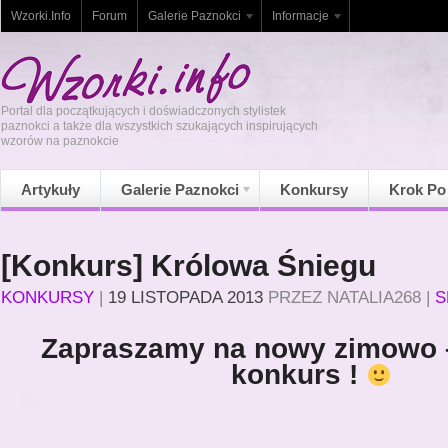
Wzorki.Info
Forum
Galerie Paznokci
Informacje
Portal dla początkujących i doświadczonych stylistek
paznokci a także dla wszystkich szukających inspirujących
wzorów na paznokcie
Artykuły
Galerie Paznokci
Konkursy
Krok Po
[Konkurs] Królowa Śniegu
KONKURSY
|
19 LISTOPADA 2013
PRZEZ
NATALIA268
|
S
Zapraszamy na nowy zimowo 
konkurs !