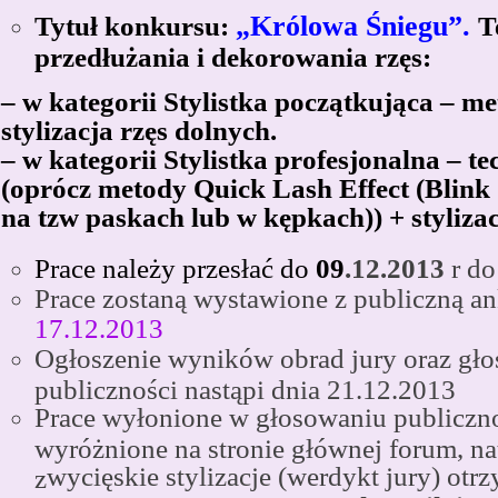
„Królowa Śniegu”.
Tytuł konkursu:
T
przedłużania i dekorowania rzęs:
– w kategorii Stylistka początkująca – me
stylizacja rzęs dolnych.
– w kategorii Stylistka profesjonalna – t
(oprócz metody Quick Lash Effect (Blink
na tzw paskach lub w kępkach)) + styliza
Prace należy przesłać
do
09
.12
.2013
r do
Prace zostaną wystawione z publiczną an
17.12.2013
Ogłoszenie wyników obrad jury oraz gł
publiczności nastąpi dnia 21.12.2013
Prace wyłonione w głosowaniu publiczno
wyróżnione na stronie głównej forum, na
wycięskie stylizacje (werdykt jury) otr
z