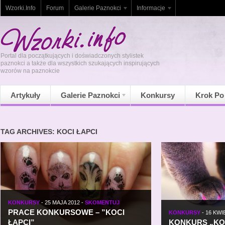
Wzorki.Info
Forum
Galerie Paznokci
Informacje
Portal dla początkujących i doświadczonych stylistek
paznokci a także dla wszystkich szukających inspirujących
wzorów na paznokcie
Artykuły
Galerie Paznokci
Konkursy
Krok Po
TAG ARCHIVES: KOCI ŁAPCI
KONKURSY
-
25 MAJA 2012
-
SKOMENTUJ
PRACE KONKURSOWE – ”KOCI
KONKURSY
-
16 KWI
ŁAPCI”
KONKURS „KOC