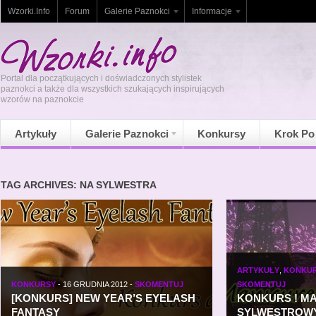
Wzorki.Info
Forum
Galerie Paznokci
Informacje
Portal dla początkujących i doświadczonych stylistek
paznokci a także dla wszystkich szukających inspirujących
wzorów na paznokcie
Artykuły
Galerie Paznokci
Konkursy
Krok Po
TAG ARCHIVES: NA SYLWESTRA
ARTYKUŁY
,
KONKU
KONKURSY
-
16 GRUDNIA 2012
-
SKOMENTUJ
SKOMENTUJ
[KONKURS] NEW YEAR’S EYELASH
KONKURS ! M
FANTASY
SYLWESTROW