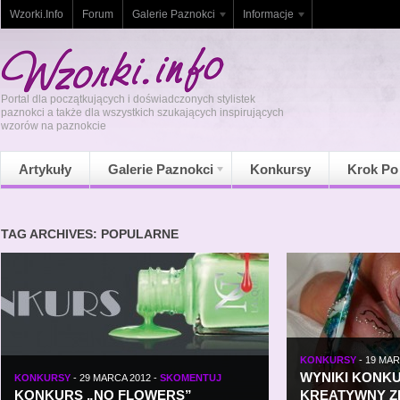
Wzorki.Info
Forum
Galerie Paznokci
Informacje
Portal dla początkujących i doświadczonych stylistek
paznokci a także dla wszystkich szukających inspirujących
wzorów na paznokcie
Artykuły
Galerie Paznokci
Konkursy
Krok Po
TAG ARCHIVES: POPULARNE
KONKURSY
-
19 MAR
WYNIKI KONK
KONKURSY
-
29 MARCA 2012
-
SKOMENTUJ
KONKURS „NO FLOWERS”
KREATYWNY Z