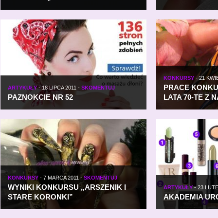
KONKURSY
-
21 KWI
PRACE KONKU
ARTYKUŁY
-
18 LIPCA 2011
-
SKOMENTUJ
PAZNOKCIE NR 52
LATA 70-TE Z 
KONKURSY
-
7 MARCA 2011
-
SKOMENTUJ
WYNIKI KONKURSU „ARSZENIK I
ARTYKUŁY
-
23 LUT
STARE KORONKI”
AKADEMIA UR