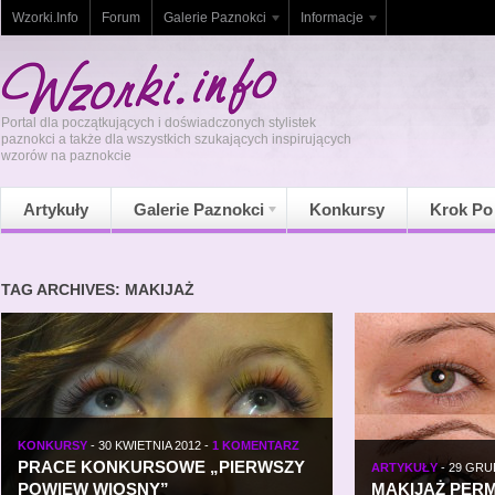
Wzorki.Info
Forum
Galerie Paznokci
Informacje
Portal dla początkujących i doświadczonych stylistek
paznokci a także dla wszystkich szukających inspirujących
wzorów na paznokcie
Artykuły
Galerie Paznokci
Konkursy
Krok Po
TAG ARCHIVES: MAKIJAŻ
KONKURSY
-
30 KWIETNIA 2012
-
1 KOMENTARZ
PRACE KONKURSOWE „PIERWSZY
ARTYKUŁY
-
29 GRU
POWIEW WIOSNY”
MAKIJAŻ PER