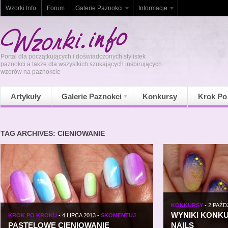
Wzorki.Info
Forum
Galerie Paznokci
Informacje
Portal dla początkujących i doświadczonych stylistek
paznokci a także dla wszystkich szukających inspirujących
wzorów na paznokcie
Artykuły
Galerie Paznokci
Konkursy
Krok Po
TAG ARCHIVES: CIENIOWANIE
KONKURSY
-
2 PAŹD
WYNIKI KONKU
KROK PO KROKU
-
4 LIPCA 2013
-
SKOMENTUJ
PASTELOWE CIENIOWANIE
NAILS