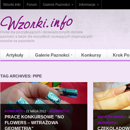
Wzorki.Info
Forum
Galerie Paznokci
Informacje
Portal dla początkujących i doświadczonych stylistek
paznokci a także dla wszystkich szukających inspirujących
wzorów na paznokcie
Artykuły
Galerie Paznokci
Konkursy
Krok Po
TAG ARCHIVES: PIPE
KONKURSY
-
21 MAJA 2012
-
SKOMENTUJ
PRACE KONKURSOWE ”NO
KROK PO KROKU
-
1
FLOWERS – WITRAŻOWA
SKOMENTUJ
GEOMETRIA”
CZEKOLADOWE