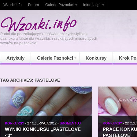
Wzorki.Info
Forum
Galerie Paznokci
Informacje
Portal dla początkujących i doświadczonych stylistek
paznokci a także dla wszystkich szukających inspirujących
wzorów na paznokcie
Artykuły
Galerie Paznokci
Konkursy
Krok Po
TAG ARCHIVES: PASTELOVE
KONKURSY
-
27 CZERWCA 2012
-
SKOMENTUJ
KONKURSY
-
22 CZE
WYNIKI KONKURSU „PASTELOVE
PRACE KONKU
<3"
PASTELOVE