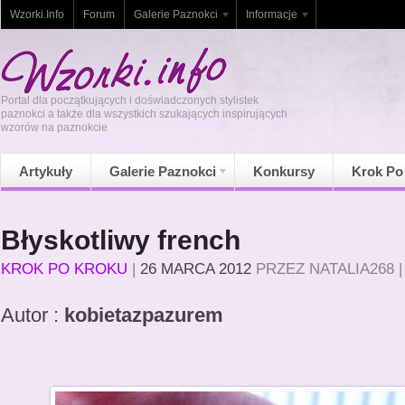
Wzorki.Info
Forum
Galerie Paznokci
Informacje
Portal dla początkujących i doświadczonych stylistek
paznokci a także dla wszystkich szukających inspirujących
wzorów na paznokcie
Artykuły
Galerie Paznokci
Konkursy
Krok Po
Błyskotliwy french
KROK PO KROKU
|
26 MARCA 2012
PRZEZ
NATALIA268
Autor :
kobietazpazurem