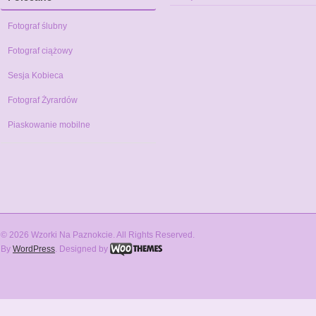
Fotograf ślubny
Fotograf ciążowy
Sesja Kobieca
Fotograf Żyrardów
Piaskowanie mobilne
© 2026 Wzorki Na Paznokcie. All Rights Reserved.
By
WordPress
. Designed by