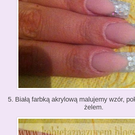
5. Białą farbką akrylową malujemy wzór, p
żelem.