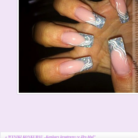
«
WYNIKI KONKURSU „Konkurs kreatywny ze Zby-Mal”