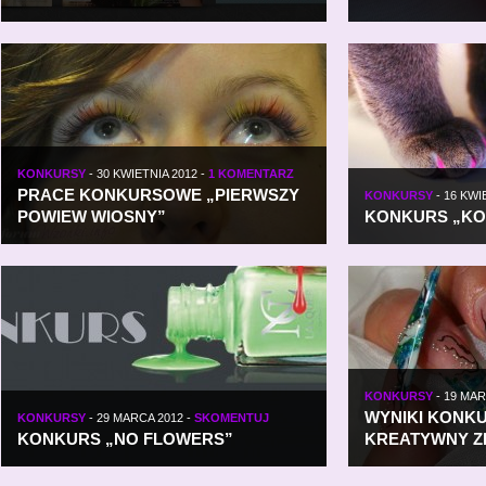
KONKURSY
-
30 KWIETNIA 2012
-
1 KOMENTARZ
PRACE KONKURSOWE „PIERWSZY
KONKURSY
-
16 KWI
POWIEW WIOSNY”
KONKURS „KOC
KONKURSY
-
19 MAR
WYNIKI KONK
KONKURSY
-
29 MARCA 2012
-
SKOMENTUJ
KONKURS „NO FLOWERS”
KREATYWNY Z