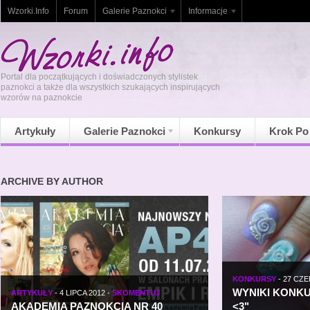
Wzorki.Info
Forum
Galerie Paznokci
Informacje
Portal dla początkujących i doświadczonych stylistek
paznokci a także dla wszystkich szukających inspirujących
wzorów na paznokcie
Artykuły
Galerie Paznokci
Konkursy
Krok Po
ARCHIVE BY AUTHOR
KONKURSY
-
27 CZE
WYNIKI KONK
ARTYKUŁY
-
4 LIPCA 2012
-
SKOMENTUJ
AKADEMIA PAZNOKCIA NR 40
<3"