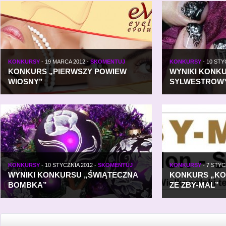
KONKURSY
-
19 MARCA 2012
-
SKOMENTUJ
KONKURSY
-
10 STY
KONKURS „PIERWSZY POWIEW
WYNIKI KONK
WIOSNY”
SYLWESTROW
KONKURSY
-
10 STYCZNIA 2012
-
SKOMENTUJ
KONKURSY
-
7 STYC
WYNIKI KONKURSU „ŚWIĄTECZNA
KONKURS „K
BOMBKA”
ZE ZBY-MAL”