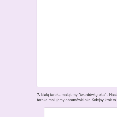
7.
białą farbką malujemy ”twardówkę oka” . Nast
farbką malujemy obramówki oka Kolejny krok to r