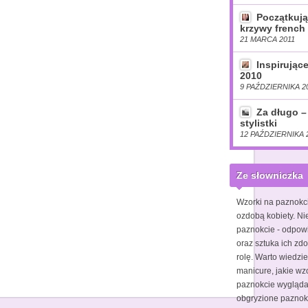
Początkują
krzywy french 
21 MARCA 2011
Inspirując
2010
9 PAŹDZIERNIKA 2
Za długo –
stylistki
12 PAŹDZIERNIKA 
Ze słowniczka
Wzorki na paznokc
ozdobą kobiety. Ni
paznokcie - odpow
oraz sztuka ich zdo
rolę. Warto wiedzie
manicure, jakie wz
paznokcie wyglądał
obgryzione pazno