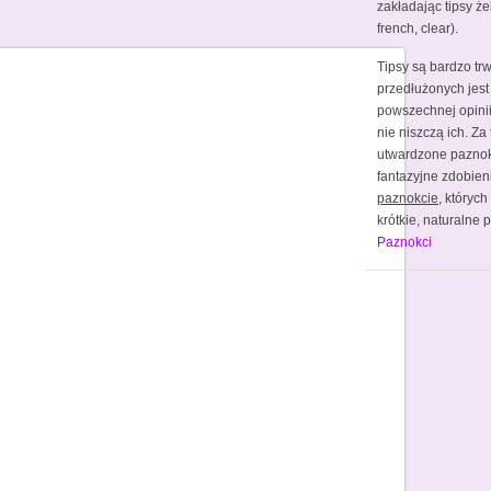
zakładając tipsy że
french, clear).
Tipsy są bardzo tr
przedłużonych jest
powszechnej opinii 
nie niszczą ich. Za
utwardzone pazno
fantazyjne zdobien
paznokcie
, któryc
krótkie, naturalne
Paznokci