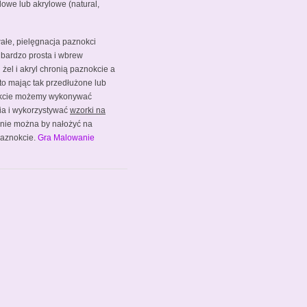
lowe lub akrylowe (natural,
wałe, pielęgnacja paznokci
 bardzo prosta i wbrew
żel i akryl chronią paznokcie a
 to mając tak przedłużone lub
kcie możemy wykonywać
ia i wykorzystywać
wzorki na
h nie można by nałożyć na
 paznokcie.
Gra Malowanie