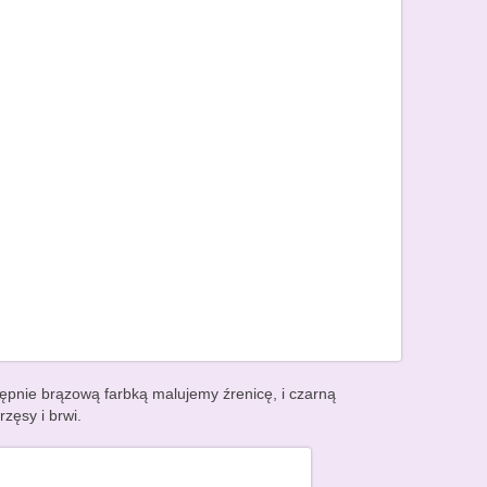
ępnie brązową farbką malujemy źrenicę, i czarną
zęsy i brwi.