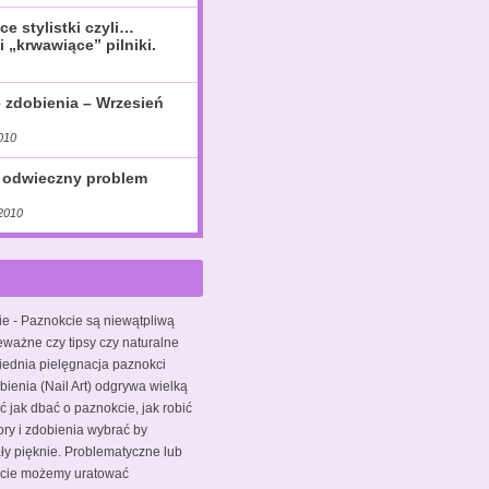
ce stylistki czyli…
i „krwawiące” pilniki.
e zdobienia – Wrzesień
010
 odwieczny problem
2010
ie
- Paznokcie są niewątpliwą
eważne czy tipsy czy naturalne
iednia pielęgnacja paznokci
bienia (Nail Art) odgrywa wielką
ć jak dbać o paznokcie, jak robić
ory i zdobienia wybrać by
y pięknie. Problematyczne lub
kcie możemy uratować