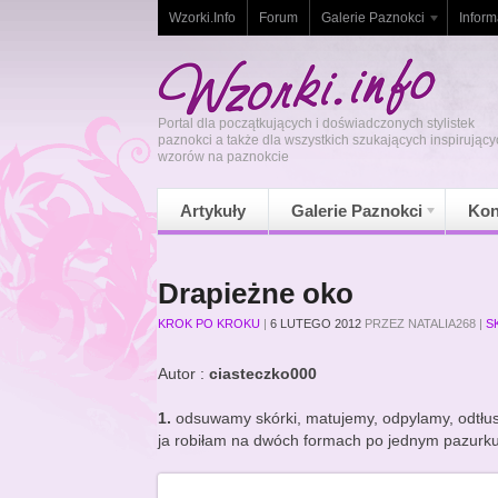
Wzorki.Info
Forum
Galerie Paznokci
Inform
Portal dla początkujących i doświadczonych stylistek
paznokci a także dla wszystkich szukających inspirujący
wzorów na paznokcie
Artykuły
Galerie Paznokci
Kon
Drapieżne oko
KROK PO KROKU
|
6 LUTEGO 2012
PRZEZ
NATALIA268
|
S
Autor :
ciasteczko000
1.
odsuwamy skórki, matujemy, odpylamy, odtłu
ja robiłam na dwóch formach po jednym pazurku,