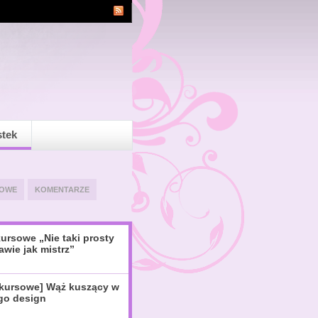
stek
OWE
KOMENTARZE
ursowe „Nie taki prosty
awie jak mistrz”
nkursowe] Wąż kuszący w
igo design