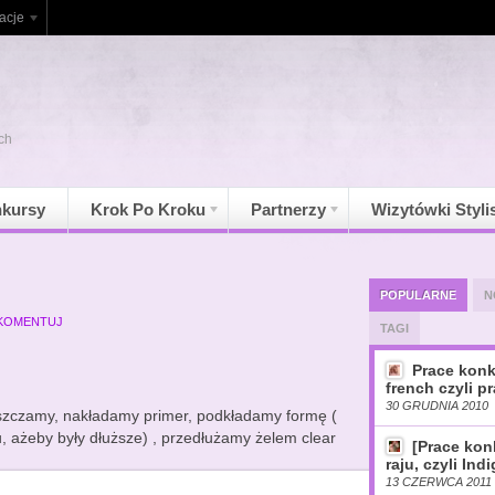
acje
ch
kursy
Krok Po Kroku
Partnerzy
Wizytówki Styli
POPULARNE
N
KOMENTUJ
TAGI
Prace konk
french czyli pr
30 GRUDNIA 2010
szczamy, nakładamy primer, podkładamy formę (
 ażeby były dłuższe) , przedłużamy żelem clear
[Prace ko
raju, czyli Ind
13 CZERWCA 2011