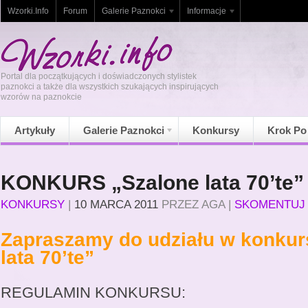
Wzorki.Info
Forum
Galerie Paznokci
Informacje
Portal dla początkujących i doświadczonych stylistek
paznokci a także dla wszystkich szukających inspirujących
wzorów na paznokcie
Artykuły
Galerie Paznokci
Konkursy
Krok Po
KONKURS „Szalone lata 70’te”
KONKURSY
|
10 MARCA 2011
PRZEZ
AGA
|
SKOMENTUJ
Zapraszamy do udziału w konkur
lata 70’te”
REGULAMIN KONKURSU: