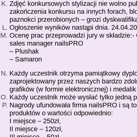
Zdjęć konkursowych stylizacji nie wolno p
zakończenia konkursu na innych forach, bl
paznokci przerobionych – grozi dyskwalifika
Ogłoszenie wyników nastąpi dnia. 24.04.2
Ocenę prac przeprowadzi jury w składzie:-
sales manager nailsPRO
– Plushak
– Samaron
Każdy uczestnik otrzyma pamiątkowy dypl
zaprojektowany przez naszych bardzo zdo
grafików (w formie elektronicznej) i medali
Każdy uczestnik może wysłać tylko jedną p
Nagrody ufundowała firma nailsPRO i są t
produktów o wartości odpowiednio:
I miejsce – 250zł,
II miejsce – 120zł,
III miejsce – 50zł