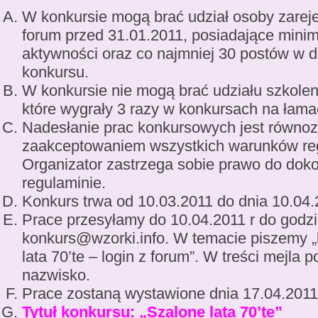
W konkursie mogą brać udział osoby zarej
forum przed 31.01.2011, posiadające min
aktywności oraz co najmniej 30 postów w d
konkursu.
W konkursie nie mogą brać udziału szkolen
które wygrały 3 razy w konkursach na łama
Nadesłanie prac konkursowych jest równo
zaakceptowaniem wszystkich warunków re
Organizator zastrzega sobie prawo do do
regulaminie.
Konkurs trwa od 10.03.2011 do dnia 10.04
Prace przesyłamy do 10.04.2011 r do godzi
konkurs@wzorki.info. W temacie piszemy 
lata 70’te – login z forum”. W treści mejla 
nazwisko.
Prace zostaną wystawione dnia 17.04.2011
Tytuł konkursu: „Szalone lata 70’te”