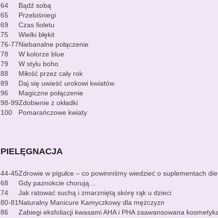
64
Bądź sobą
65
Przebiśniegi
69
Czas fioletu
75
Wielki błękit
76-77
Niebanalne połączenie
78
W kolorze blue
79
W stylu boho
88
Miłość przez cały rok
89
Daj się uwieść urokowi kwiatów
96
Magiczne połączenie
98-99
Zdobienie z okładki
100
Pomarańczowe kwiaty
PIELĘGNACJA
44-45
Zdrowie w pigułce – co powinniśmy wiedzieć o suplementach diet
68
Gdy paznokcie chorują…
74
Jak ratować suchą i zmarzniętą skórę rąk u dzieci
80-81
Naturalny Manicure Kamyczkowy dla mężczyzn
86
Zabiegi eksfoliacji kwasami AHA i PHA zaawansowana kosmetyka