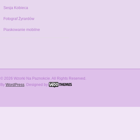
Sesja Kobieca
Fotograf Żyrardów
Piaskowanie mobilne
© 2026 Wzorki Na Paznokcie. All Rights Reserved.
By
WordPress
. Designed by