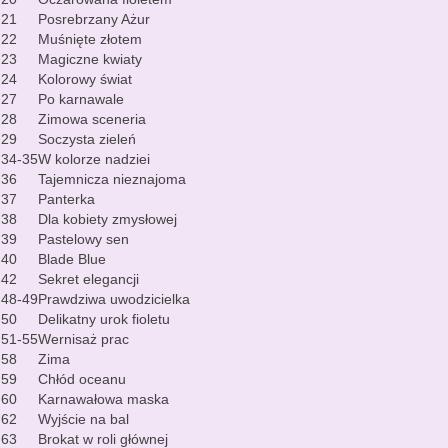
21
Posrebrzany Ażur
22
Muśnięte złotem
23
Magiczne kwiaty
24
Kolorowy świat
27
Po karnawale
28
Zimowa sceneria
29
Soczysta zieleń
34-35
W kolorze nadziei
36
Tajemnicza nieznajoma
37
Panterka
38
Dla kobiety zmysłowej
39
Pastelowy sen
40
Blade Blue
42
Sekret elegancji
48-49
Prawdziwa uwodzicielka
50
Delikatny urok fioletu
51-55
Wernisaż prac
58
Zima
59
Chłód oceanu
60
Karnawałowa maska
62
Wyjście na bal
63
Brokat w roli głównej