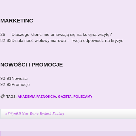
MARKETING
26
Dlaczego klienci nie umawiają się na kolejną wizytę?
82-83
Działalność wielowymiarowa – Twoja odpowiedź na kryzys
NOWOŚCI I PROMOCJE
90-91
Nowości
92-93
Promocje
TAGS:
AKADEMIA PAZNOKCIA
,
GAZETA
,
POLECAMY
«
[Wyniki] New Year’s Eyelash Fantasy