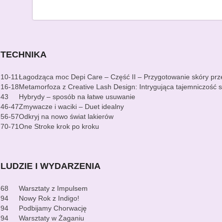
TECHNIKA
10-11
Łagodząca moc Depi Care – Część II – Przygotowanie skóry prze
16-18
Metamorfoza z Creative Lash Design: Intrygująca tajemniczość s
43
Hybrydy – sposób na łatwe usuwanie
46-47
Zmywacze i waciki – Duet idealny
56-57
Odkryj na nowo świat lakierów
70-71
One Stroke krok po kroku
LUDZIE I WYDARZENIA
68
Warsztaty z Impulsem
94
Nowy Rok z Indigo!
94
Podbijamy Chorwację
94
Warsztaty w Żaganiu