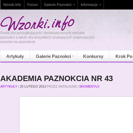
Wzorki.Info
Forum
Galerie Paznokci
Informacje
Portal dla początkujących i doświadczonych stylistek
paznokci a także dla wszystkich szukających inspirujących
wzorów na paznokcie
Artykuły
Galerie Paznokci
Konkursy
Krok Po
AKADEMIA PAZNOKCIA NR 43
ARTYKUŁY
|
25 LUTEGO 2013
PRZEZ
NATALIA268
|
SKOMENTUJ