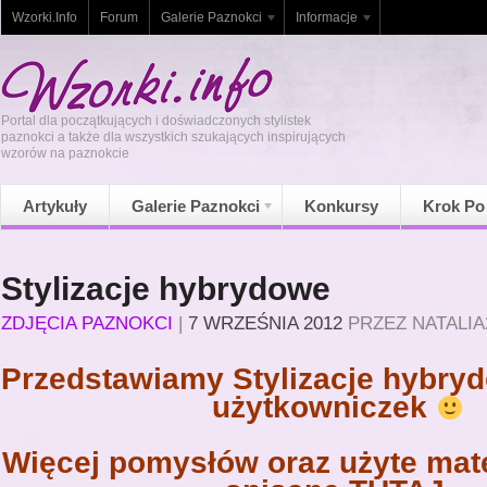
Wzorki.Info
Forum
Galerie Paznokci
Informacje
Portal dla początkujących i doświadczonych stylistek
paznokci a także dla wszystkich szukających inspirujących
wzorów na paznokcie
Artykuły
Galerie Paznokci
Konkursy
Krok Po
Stylizacje hybrydowe
ZDJĘCIA PAZNOKCI
|
7 WRZEŚNIA 2012
PRZEZ
NATALIA
Przedstawiamy Stylizacje hybry
użytkowniczek
Więcej pomysłów oraz użyte mate