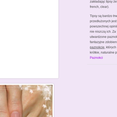
zakładając tipsy że
french, clear).
Tipsy są bardzo tr
przedłużonych jest
powszechnej opinii 
nie niszczą ich. Za
utwardzone pazno
fantazyjne zdobien
paznokcie
, któryc
krótkie, naturalne
Paznokci