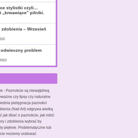
ce stylistki czyli…
i „krwawiące” pilniki.
e zdobienia – Wrzesień
010
 odwieczny problem
2010
ie
- Paznokcie są niewątpliwą
eważne czy tipsy czy naturalne
iednia pielęgnacja paznokci
bienia (Nail Art) odgrywa wielką
ć jak dbać o paznokcie, jak robić
ory i zdobienia wybrać by
y pięknie. Problematyczne lub
kcie możemy uratować