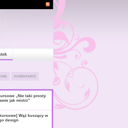
stek
OWE
KOMENTARZE
ursowe „Nie taki prosty
awie jak mistrz”
nkursowe] Wąż kuszący w
igo design