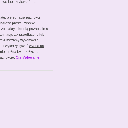
lowe lub akrylowe (natural,
wałe, pielęgnacja paznokci
 bardzo prosta i wbrew
żel i akryl chronią paznokcie a
 to mając tak przedłużone lub
kcie możemy wykonywać
ia i wykorzystywać
wzorki na
h nie można by nałożyć na
 paznokcie.
Gra Malowanie