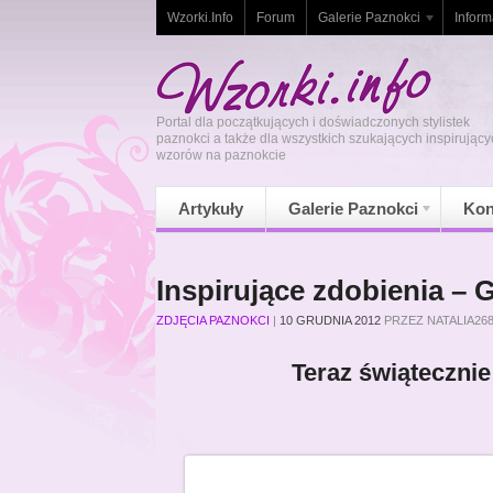
Wzorki.Info
Forum
Galerie Paznokci
Inform
Portal dla początkujących i doświadczonych stylistek
paznokci a także dla wszystkich szukających inspirujący
wzorów na paznokcie
Artykuły
Galerie Paznokci
Kon
Inspirujące zdobienia –
ZDJĘCIA PAZNOKCI
|
10 GRUDNIA 2012
PRZEZ
NATALIA26
Teraz świątecznie