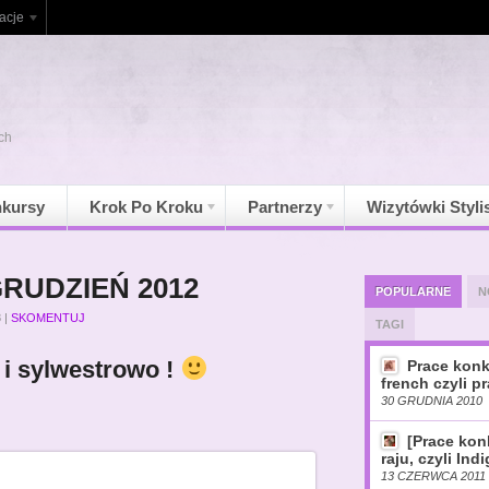
acje
ch
kursy
Krok Po Kroku
Partnerzy
Wizytówki Styli
 GRUDZIEŃ 2012
POPULARNE
N
8
|
SKOMENTUJ
TAGI
 i sylwestrowo !
Prace konk
french czyli pr
30 GRUDNIA 2010
[Prace ko
raju, czyli Ind
13 CZERWCA 2011