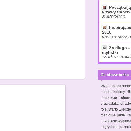
Początkują
krzywy french 
21 MARCA 2011
Inspirując
2010
9 PAŹDZIERNIKA 2
Za długo –
stylistki
12 PAŹDZIERNIKA 
Ze słowniczka
Wzorki na paznokc
ozdobą kobiety. Ni
paznokcie - odpow
oraz sztuka ich zdo
rolę. Warto wiedzie
manicure, jakie wz
paznokcie wyglądał
obgryzione pazno