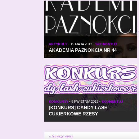
ARTYKUŁY
-
15 MAJA 2013
-
SKOMENTUJ
AKADEMIA PAZNOKCIA NR 44
KONKURSY
-
8 KWIETNIA 2013
-
SKOMENTUJ
[KONKURS] CANDY LASH –
CUKIERKOWE RZĘSY
« Nowsze wpisy