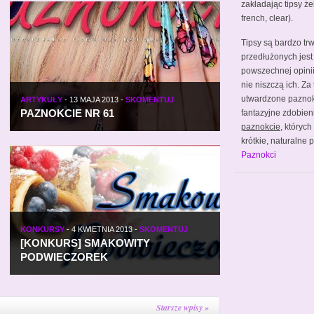
zakładając tipsy że
french, clear).
Tipsy są bardzo tr
przedłużonych jest
powszechnej opinii 
nie niszczą ich. Za
utwardzone pazno
ARTYKUŁY
-
13 MAJA 2013
-
SKOMENTUJ
PAZNOKCIE NR 61
fantazyjne zdobien
paznokcie
, któryc
krótkie, naturalne
Paznokci
KONKURSY
-
4 KWIETNIA 2013
-
SKOMENTUJ
[KONKURS] SMAKOWITY
PODWIECZOREK
Starsze wpisy »