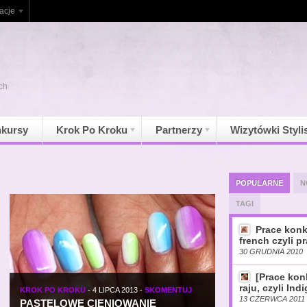
acje
ch
kursy
Krok Po Kroku
Partnerzy
Wizytówki Styli
POPULARNE
N
TAGI
Prace konk
french czyli pr
30 GRUDNIA 2010
[Prace ko
raju, czyli Ind
KROK PO KROKU
-
4 LIPCA 2013
-
SKOMENTUJ
13 CZERWCA 2011
PASTELOWE CIENIOWANIE