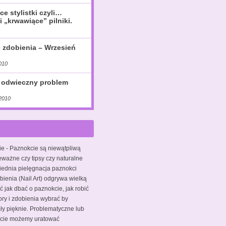
ce stylistki czyli…
i „krwawiące” pilniki.
e zdobienia – Wrzesień
010
 odwieczny problem
2010
ie
- Paznokcie są niewątpliwą
eważne czy tipsy czy naturalne
iednia pielęgnacja paznokci
bienia (Nail Art) odgrywa wielką
ć jak dbać o paznokcie, jak robić
ory i zdobienia wybrać by
y pięknie. Problematyczne lub
kcie możemy uratować