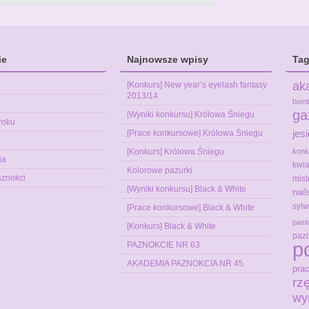
ie
Najnowsze wpisy
Tag
ak
[Konkurs] New year’s eyelash fantasy
2013/14
bom
ga
[Wyniki konkursu] Królowa Śniegu
roku
jes
[Prace konkursowe] Królowa Śniegu
[Konkurs] Królowa Śniegu
konk
ia
kwia
Kolorowe pazurki
aznokci
mist
[Wyniki konkursu] Black & White
nai
sylw
[Prace konkursowe] Black & White
past
[Konkurs] Black & White
pazn
p
PAZNOKCIE NR 63
AKADEMIA PAZNOKCIA NR 45
pra
rz
wy