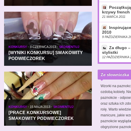
Początkują
krzywy french 
21 MARCA 2011
Inspirując
2010
9 PAŹDZIERNIKA 2
KONKURSY
-
3 CZERWCA 2013
-
SKOMENTUJ
Za długo –
[WYNIKI KONKURSU] SMAKOWITY
stylistki
12 PAŹDZIERNIKA 
PODWIECZOREK
Ze słowniczka
Wzorki na paznokc
ozdobą kobiety. Ni
paznokcie - odpow
oraz sztuka ich zdo
KONKURSY
-
15 MAJA 2013
-
SKOMENTUJ
rolę. Warto wiedzie
[PRACE KONKURSOWE]
manicure, jakie wz
SMAKOWITY PODWIECZOREK
paznokcie wyglądał
obgryzione pazno