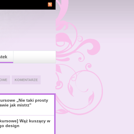
stek
OWE
KOMENTARZE
ursowe „Nie taki prosty
awie jak mistrz”
nkursowe] Wąż kuszący w
igo design