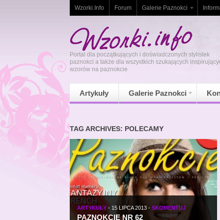
Wzorki.Info
Forum
Galerie Paznokci
Inform
Portal dla początkujących i doświadczonych stylistek
paznokci a także dla wszystkich szukających inspirujący
wzorów na paznokcie
Artykuły
Galerie Paznokci
Kon
TAG ARCHIVES: POLECAMY
ARTYKUŁY
-
15 LIPCA 2013
-
SKOMENTUJ
PAZNOKCIE NR 62