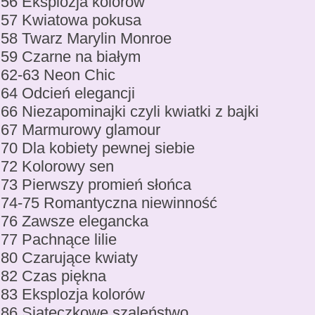
56 Eksplozja kolorów
57 Kwiatowa pokusa
58 Twarz Marylin Monroe
59 Czarne na białym
62-63 Neon Chic
64 Odcień elegancji
66 Niezapominajki czyli kwiatki z bajki
67 Marmurowy glamour
70 Dla kobiety pewnej siebie
72 Kolorowy sen
73 Pierwszy promień słońca
74-75 Romantyczna niewinność
76 Zawsze elegancka
77 Pachnące lilie
80 Czarujące kwiaty
82 Czas piękna
83 Eksplozja kolorów
86 Siateczkowe szaleństwo