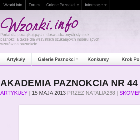
Wzorki.Info
Forum
Galerie Paznokci
Informacje
Portal dla początkujących i doświadczonych stylistek
paznokci a także dla wszystkich szukających inspirujących
wzorów na paznokcie
Artykuły
Galerie Paznokci
Konkursy
Krok Po
AKADEMIA PAZNOKCIA NR 44
ARTYKUŁY
|
15 MAJA 2013
PRZEZ
NATALIA268
|
SKOME