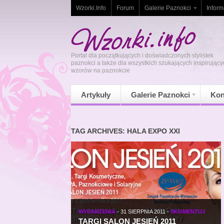
Wzorki.Info
Forum
Galerie Paznokci
Inform
Portal dla początkujących i doświadczonych stylistek
paznokci a także dla wszystkich szukających inspirujący
wzorów na paznokcie
Artykuły
Galerie Paznokci
Kon
TAG ARCHIVES: HALA EXPO XXI
WYDARZENIA
-
31 SIERPNIA 2011
-
SKOMENTUJ
TARGI SALON JESIEŃ 2011