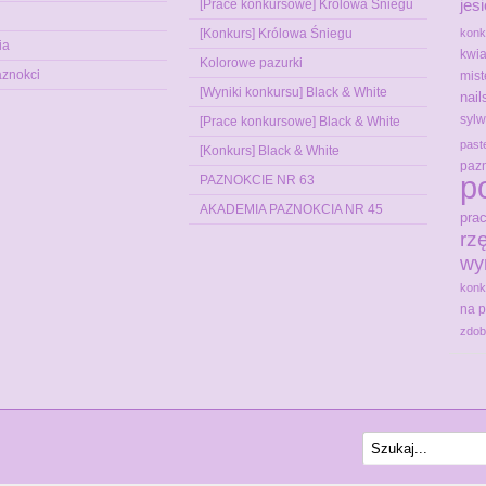
jes
[Prace konkursowe] Królowa Śniegu
[Konkurs] Królowa Śniegu
konk
ia
kwia
Kolorowe pazurki
aznokci
mist
[Wyniki konkursu] Black & White
nai
sylw
[Prace konkursowe] Black & White
past
[Konkurs] Black & White
pazn
p
PAZNOKCIE NR 63
AKADEMIA PAZNOKCIA NR 45
pra
rz
wy
konk
na 
zdob