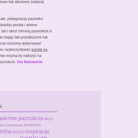
lowe lub akrylowe (natural,
wałe, pielęgnacja paznokci
 bardzo prosta i wbrew
żel i akryl chronią paznokcie a
 to mając tak przedłużone lub
kcie możemy wykonywać
ia i wykorzystywać
wzorki na
h nie można by nałożyć na
 paznokcie.
Gra Malowanie
i
ademia paznokcia
akryl
evolashes
bka
cieniowanie
zeta
inspiracje
INDIGO