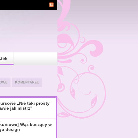
stek
OWE
KOMENTARZE
ursowe „Nie taki prosty
awie jak mistrz”
nkursowe] Wąż kuszący w
igo design