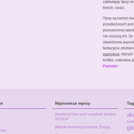
zakładając tipsy że
french, clear).
Tipsy są bardzo tr
przedłużonych jest
powszechnej opinii 
nie niszczą ich. Za
utwardzone pazno
fantazyjne zdobien
paznokcie
, któryc
krótkie, naturalne
Paznokci
ie
Najnowsze wpisy
Tag
ak
[Konkurs] New year’s eyelash fantasy
2013/14
bom
ga
[Wyniki konkursu] Królowa Śniegu
roku