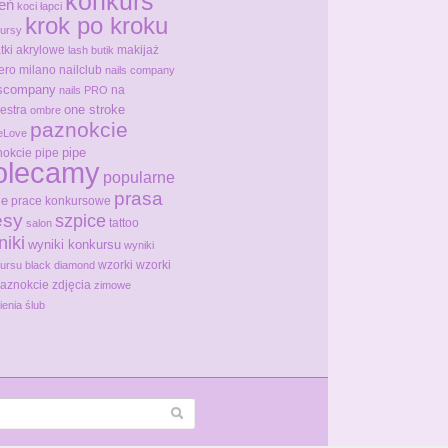
konkurs
ień
koci łapci
krok po kroku
ursy
tki akrylowe
makijaż
lash butik
ero milano
nailclub
nails company
lscompany
na
nails PRO
one stroke
estra
ombre
paznokcie
eLove
pipe
okcie pipe
olecamy
popularne
prasa
ce
prace konkursowe
ęsy
szpice
tattoo
salon
niki
wyniki konkursu
wyniki
wzorki
wzorki
ursu black diamond
paznokcie
zdjęcia
zimowe
ienia
ślub