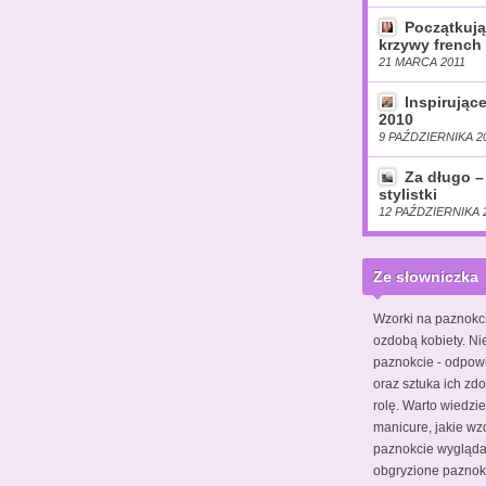
Początkują
krzywy french 
21 MARCA 2011
Inspirując
2010
9 PAŹDZIERNIKA 2
Za długo –
stylistki
12 PAŹDZIERNIKA 
Ze słowniczka
Wzorki na paznokc
ozdobą kobiety. Ni
paznokcie - odpow
oraz sztuka ich zdo
rolę. Warto wiedzie
manicure, jakie wz
paznokcie wyglądał
obgryzione pazno