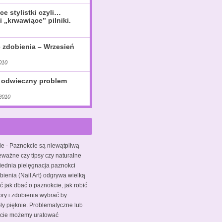
ce stylistki czyli…
i „krwawiące” pilniki.
e zdobienia – Wrzesień
010
 odwieczny problem
2010
ie
- Paznokcie są niewątpliwą
eważne czy tipsy czy naturalne
iednia pielęgnacja paznokci
bienia (Nail Art) odgrywa wielką
ć jak dbać o paznokcie, jak robić
ory i zdobienia wybrać by
y pięknie. Problematyczne lub
kcie możemy uratować