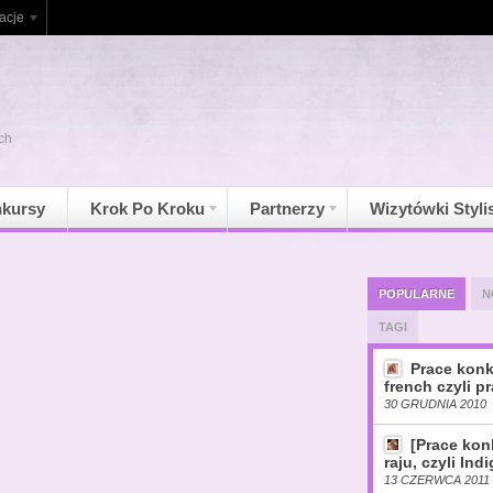
acje
ch
kursy
Krok Po Kroku
Partnerzy
Wizytówki Styli
POPULARNE
N
TAGI
Prace konk
french czyli pr
30 GRUDNIA 2010
[Prace ko
raju, czyli Ind
13 CZERWCA 2011