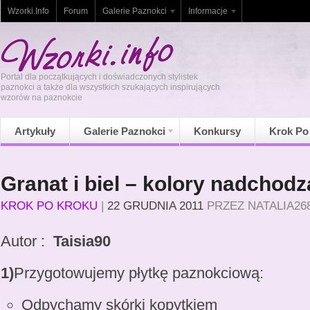
Wzorki.Info
Forum
Galerie Paznokci
Informacje
Portal dla początkujących i doświadczonych stylistek
paznokci a także dla wszystkich szukających inspirujących
wzorów na paznokcie
Artykuły
Galerie Paznokci
Konkursy
Krok Po
Granat i biel – kolory nadchodz
KROK PO KROKU
|
22 GRUDNIA 2011
PRZEZ
NATALIA26
Autor :
Taisia90
1)
Przygotowujemy płytkę paznokciową:
Odpychamy skórki kopytkiem