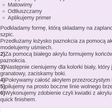
Matowimy
Odtłuszczamy
Aplikujemy primer
Podkładamy formę, którą składamy na zaplano
szpic.
Przedłużamy łożysko paznokcia za pomocą akr
modelujemy uśmiech.
2)
Za pomocą białego akrylu formujemy końc
paznokcia.
3)
Następnie cieniujemy dla kolorki biały, który j
granatowy, zaciskamy boki.
4)
Pokrywamy całość akrylem przezroczystym 
5)
piłujemy na prosto boczne linie wolnego brz
6)
Wykonujemy zdobienie czyli kwiatki z akryl
quick finishem.