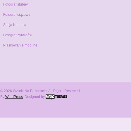
Fotograf ślubny
Fotograf ciążowy
Sesja Kobieca
Fotograf Żyrardów
Piaskowanie mobilne
© 2026 Wzorki Na Paznokcie. All Rights Reserved.
By
WordPress
. Designed by