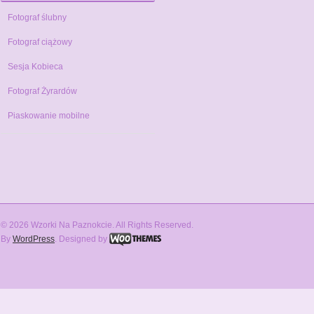
Fotograf ślubny
Fotograf ciążowy
Sesja Kobieca
Fotograf Żyrardów
Piaskowanie mobilne
© 2026 Wzorki Na Paznokcie. All Rights Reserved.
By
WordPress
. Designed by