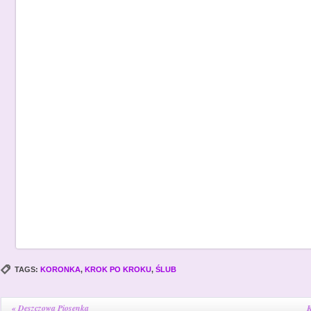
TAGS:
KORONKA
,
KROK PO KROKU
,
ŚLUB
«
Deszczowa Piosenka