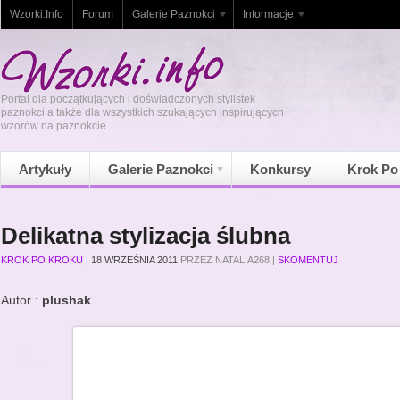
Wzorki.Info
Forum
Galerie Paznokci
Informacje
Portal dla początkujących i doświadczonych stylistek
paznokci a także dla wszystkich szukających inspirujących
wzorów na paznokcie
Artykuły
Galerie Paznokci
Konkursy
Krok Po
Delikatna stylizacja ślubna
KROK PO KROKU
|
18 WRZEŚNIA 2011
PRZEZ
NATALIA268
|
SKOMENTUJ
Autor :
plushak