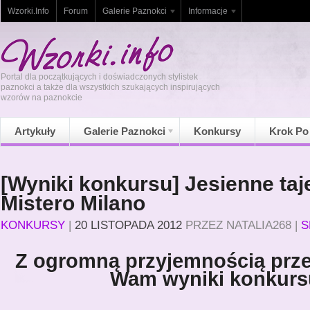
Wzorki.Info
Forum
Galerie Paznokci
Informacje
Portal dla początkujących i doświadczonych stylistek
paznokci a także dla wszystkich szukających inspirujących
wzorów na paznokcie
Artykuły
Galerie Paznokci
Konkursy
Krok Po
[Wyniki konkursu] Jesienne ta
Mistero Milano
KONKURSY
|
20 LISTOPADA 2012
PRZEZ
NATALIA268
|
S
Z ogromną przyjemnością prz
Wam wyniki konkurs