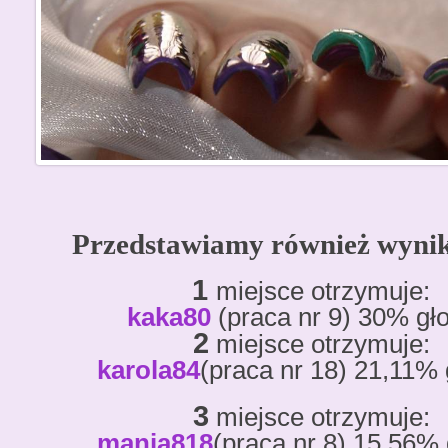
Przedstawiamy również wynik
1
miejsce otrzymuje:
kaka80
(praca nr
9
) 30
% gł
2
miejsce otrzymuje:
karola
84
(praca nr 18) 21,11%
3
miejsce otrzymuje:
mania818
(praca nr 8) 15,56%