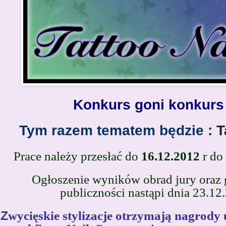
Konkurs goni konkur
Tym razem tematem będzie :
Ta
P
race należy przesłać
do
16.12.
2012
r do
Ogłoszenie wyników obrad jury oraz
publiczności nastąpi dnia 23.12
Z
wycięskie stylizacje otrzymają nagrod