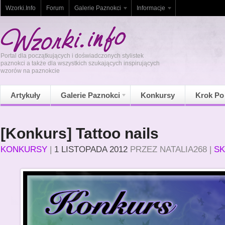
Wzorki.Info
Forum
Galerie Paznokci
Informacje
Portal dla początkujących i doświadczonych stylistek
paznokci a także dla wszystkich szukających inspirujących
wzorów na paznokcie
Artykuły
Galerie Paznokci
Konkursy
Krok Po
[Konkurs] Tattoo nails
KONKURSY
|
1 LISTOPADA 2012
PRZEZ
NATALIA268
|
S