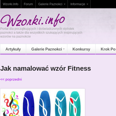
Wzorki.Info
Forum
Galerie Paznokci
Informacje
Portal dla początkujących i doświadczonych stylistek
paznokci a także dla wszystkich szukających inspirujących
wzorów na paznokcie
Artykuły
Galerie Paznokci
Konkursy
Krok Po
Jak namalować wzór Fitness
<< poprzedni