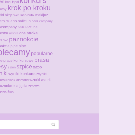
konkurs
ień
koci łapci
krok po kroku
ursy
tki akrylowe
makijaż
lash butik
ero milano
nailclub
nails company
lscompany
na
nails PRO
one stroke
estra
ombre
paznokcie
eLove
pipe
okcie pipe
olecamy
popularne
prasa
ce
prace konkursowe
ęsy
szpice
tattoo
salon
niki
wyniki konkursu
wyniki
wzorki
wzorki
ursu black diamond
paznokcie
zdjęcia
zimowe
ienia
ślub