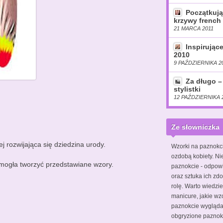
Początkują
krzywy french 
21 MARCA 2011
Inspirując
2010
9 PAŹDZIERNIKA 2
Za długo –
stylistki
12 PAŹDZIERNIKA 
Ze słowniczka
j rozwijająca się dziedzina urody.
Wzorki na paznokc
ozdobą kobiety. Ni
 mogła tworzyć przedstawiane wzory.
paznokcie - odpow
oraz sztuka ich zdo
rolę. Warto wiedzie
manicure, jakie wz
paznokcie wyglądał
obgryzione pazno