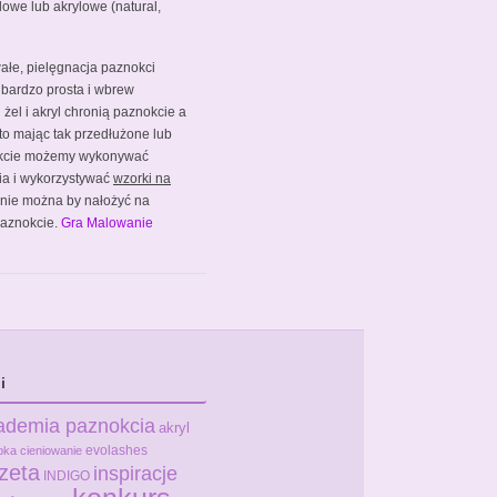
lowe lub akrylowe (natural,
wałe, pielęgnacja paznokci
 bardzo prosta i wbrew
żel i akryl chronią paznokcie a
 to mając tak przedłużone lub
kcie możemy wykonywać
ia i wykorzystywać
wzorki na
h nie można by nałożyć na
 paznokcie.
Gra Malowanie
i
ademia paznokcia
akryl
evolashes
bka
cieniowanie
zeta
inspiracje
INDIGO