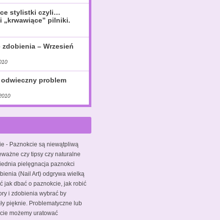
ce stylistki czyli…
i „krwawiące” pilniki.
e zdobienia – Wrzesień
010
 odwieczny problem
2010
ie
- Paznokcie są niewątpliwą
eważne czy tipsy czy naturalne
iednia pielęgnacja paznokci
bienia (Nail Art) odgrywa wielką
ć jak dbać o paznokcie, jak robić
ory i zdobienia wybrać by
y pięknie. Problematyczne lub
kcie możemy uratować