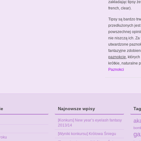
zakładając tipsy że
french, clear).
Tipsy są bardzo tr
przedłużonych jest
powszechnej opinii 
nie niszczą ich. Za
utwardzone pazno
fantazyjne zdobien
paznokcie
, któryc
krótkie, naturalne
Paznokci
ie
Najnowsze wpisy
Tag
ak
[Konkurs] New year’s eyelash fantasy
2013/14
bom
ga
[Wyniki konkursu] Królowa Śniegu
roku