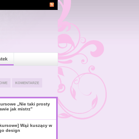
stek
OWE
KOMENTARZE
ursowe „Nie taki prosty
awie jak mistrz”
nkursowe] Wąż kuszący w
igo design