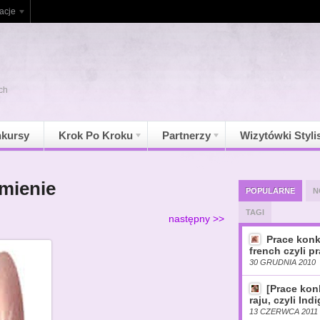
acje
ch
kursy
Krok Po Kroku
Partnerzy
Wizytówki Styli
mienie
POPULARNE
N
TAGI
następny >>
Prace konk
french czyli pr
30 GRUDNIA 2010
[Prace ko
raju, czyli Ind
13 CZERWCA 2011