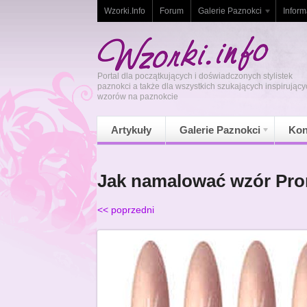
Wzorki.Info
Forum
Galerie Paznokci
Inform
Portal dla początkujących i doświadczonych stylistek
paznokci a także dla wszystkich szukających inspirujący
wzorów na paznokcie
Artykuły
Galerie Paznokci
Kon
Jak namalować wzór Pro
<< poprzedni