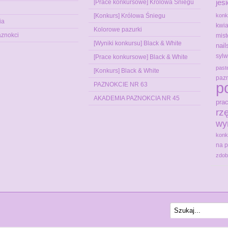
jes
[Prace konkursowe] Królowa Śniegu
[Konkurs] Królowa Śniegu
konk
ia
kwia
Kolorowe pazurki
aznokci
mist
[Wyniki konkursu] Black & White
nai
sylw
[Prace konkursowe] Black & White
past
[Konkurs] Black & White
pazn
p
PAZNOKCIE NR 63
AKADEMIA PAZNOKCIA NR 45
pra
rz
wy
konk
na 
zdob