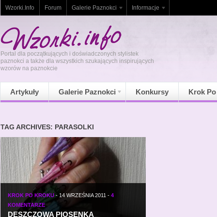
Wzorki.Info
Forum
Galerie Paznokci
Informacje
Portal dla początkujących i doświadczonych stylistek
paznokci a także dla wszystkich szukających inspirujących
wzorów na paznokcie
Artykuły
Galerie Paznokci
Konkursy
Krok Po
TAG ARCHIVES: PARASOLKI
KROK PO KROKU
-
14 WRZEŚNIA 2011
-
4
KOMENTARZE
DESZCZOWA PIOSENKA