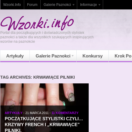
Wzorki.Info
Forum
Galerie Paznokci
Informacje
Portal dla początkujących i doświadczonych stylistek
paznokci a także dla wszystkich szukających inspirujących
wzorów na paznokcie
Artykuły
Galerie Paznokci
Konkursy
Krok Po
TAG ARCHIVES: KRWAWIĄCE PILNIKI
ARTYKUŁY
-
21 MARCA 2011
-
11 KOMENTARZY
POCZĄTKUJĄCE STYLISTKI CZYLI…
KRZYWY FRENCH I „KRWAWIĄCE”
PILNIKI.