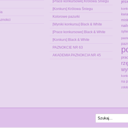
jes
[Prace konkursowe] Królowa Śniegu
[Konkurs] Królowa Śniegu
konk
ia
kwia
Kolorowe pazurki
aznokci
mist
[Wyniki konkursu] Black & White
nai
sylw
[Prace konkursowe] Black & White
past
[Konkurs] Black & White
pazn
p
PAZNOKCIE NR 63
AKADEMIA PAZNOKCIA NR 45
pra
rz
wy
konk
na 
zdob