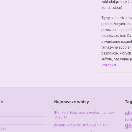
zakładając tipsy że
french, clear).
Tipsy są bardzo tr
przedłużonych jest
powszechnej opinii 
nie niszczą ich. Za
utwardzone pazno
fantazyjne zdobien
paznokcie
, któryc
krótkie, naturalne
Paznokci
ie
Najnowsze wpisy
Tag
ak
[Konkurs] New year’s eyelash fantasy
2013/14
bom
ga
[Wyniki konkursu] Królowa Śniegu
roku