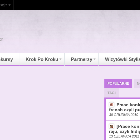
acje
ch
kursy
Krok Po Kroku
Partnerzy
Wizytówki Styli
POPULARNE
N
TAGI
Prace konk
french czyli pr
30 GRUDNIA 2010
[Prace ko
raju, czyli Ind
13 CZERWCA 2011