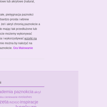
lowe lub akrylowe (natural,
wałe, pielęgnacja paznokci
 bardzo prosta i wbrew
żel i akryl chronią paznokcie a
 to mając tak przedłużone lub
kcie możemy wykonywać
ia i wykorzystywać
wzorki na
h nie można by nałożyć na
 paznokcie.
Gra Malowanie
i
ademia paznokcia
akryl
evolashes
bka
cieniowanie
zeta
inspiracje
INDIGO