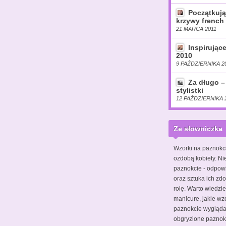
Początkują
krzywy french 
21 MARCA 2011
Inspirując
2010
9 PAŹDZIERNIKA 2
Za długo –
stylistki
12 PAŹDZIERNIKA 
Ze słowniczka
Wzorki na paznokc
ozdobą kobiety. Ni
paznokcie - odpow
oraz sztuka ich zdo
rolę. Warto wiedzie
manicure, jakie wz
paznokcie wyglądał
obgryzione pazno