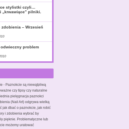
ce stylistki czyli…
i „krwawiące” pilniki.
e zdobienia – Wrzesień
010
 odwieczny problem
2010
ie
- Paznokcie są niewątpliwą
eważne czy tipsy czy naturalne
iednia pielęgnacja paznokci
bienia (Nail Art) odgrywa wielką
ć jak dbać o paznokcie, jak robić
ory i zdobienia wybrać by
y pięknie. Problematyczne lub
kcie możemy uratować