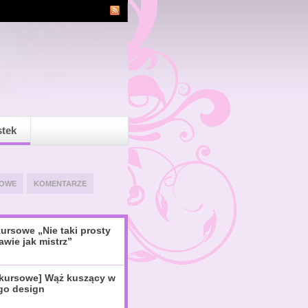
stek
OWE
KOMENTARZE
ursowe „Nie taki prosty
awie jak mistrz”
nkursowe] Wąż kuszący w
igo design