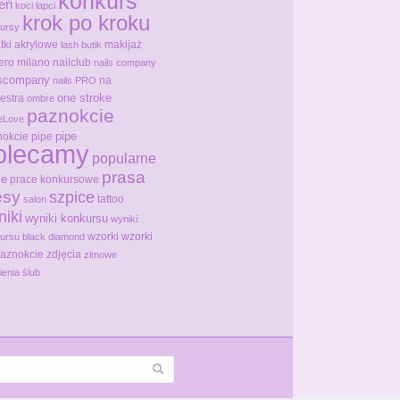
konkurs
ień
koci łapci
krok po kroku
ursy
tki akrylowe
makijaż
lash butik
ero milano
nailclub
nails company
lscompany
na
nails PRO
one stroke
estra
ombre
paznokcie
eLove
pipe
okcie pipe
olecamy
popularne
prasa
ce
prace konkursowe
ęsy
szpice
tattoo
salon
niki
wyniki konkursu
wyniki
wzorki
wzorki
ursu black diamond
paznokcie
zdjęcia
zimowe
ienia
ślub