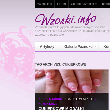
Wzorki.Info
Forum
Galerie Paznokci
Inform
Portal dla początkujących i doświadczonych stylistek
paznokci a także dla wszystkich szukających inspirujący
wzorów na paznokcie
Artykuły
Galerie Paznokci
Kon
TAG ARCHIVES: CUKIERKOWE
KROK PO KROKU
-
3 PAŹDZIERNIKA 2011
-
6
KOMENTARZY
CUKIERKOWE MIGDAŁKI