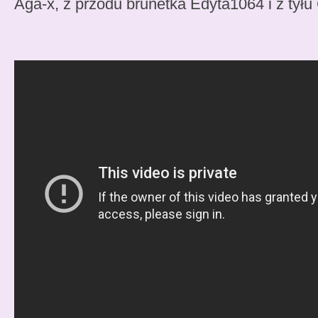
Aga-x, z przodu brunetka Edyta1064 i z tyłu