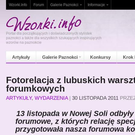
Wzorki.Info
Forum
Galerie Paznokci
Informacje
Portal dla początkujących i doświadczonych stylistek
paznokci a także dla wszystkich szukających inspirujących
wzorów na paznokcie
Artykuły
Galerie Paznokci
Konkursy
Krok 
Fotorelacja z lubuskich warsz
forumkowych
ARTYKUŁY
,
WYDARZENIA
|
30 LISTOPADA 2011
PRZE
13 listopada w Nowej Soli odbyły
forumowe, z których relację spec
przygotowała nasza forumowa ko