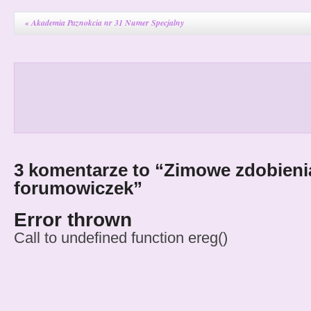
«
Akademia Paznokcia nr 31 Numer Specjalny
3 komentarze to “Zimowe zdobieni
forumowiczek”
Error thrown
Call to undefined function ereg()