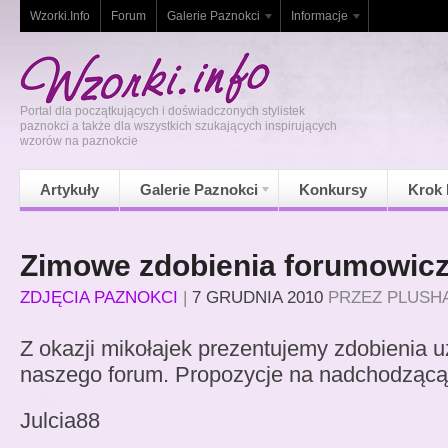
Wzorki.Info
Forum
Galerie Paznokci
Informacje
Portal dla początkujących i doświadczonych stylistek
paznokci a także dla wszystkich szukających inspirujących
wzorów na paznokcie
Artykuły
Galerie Paznokci
Konkursy
Krok 
Zimowe zdobienia forumowic
ZDJĘCIA PAZNOKCI
|
7 GRUDNIA 2010
PRZEZ
PLUSH
Z okazji mikołajek prezentujemy zdobienia 
naszego forum. Propozycje na nadchodzącą
Julcia88