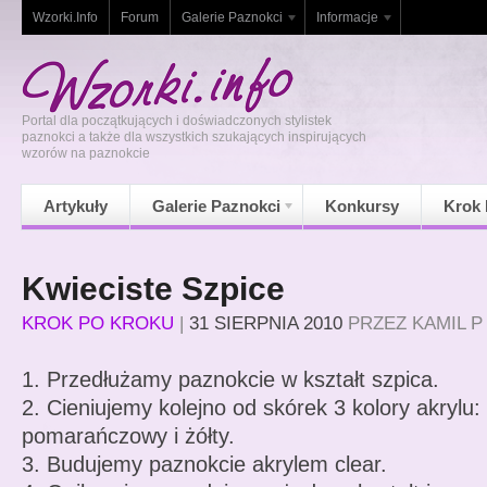
Wzorki.Info
Forum
Galerie Paznokci
Informacje
Portal dla początkujących i doświadczonych stylistek
paznokci a także dla wszystkich szukających inspirujących
wzorów na paznokcie
Artykuły
Galerie Paznokci
Konkursy
Krok 
Kwieciste Szpice
KROK PO KROKU
|
31 SIERPNIA 2010
PRZEZ
KAMIL P
1. Przedłużamy paznokcie w kształt szpica.
2. Cieniujemy kolejno od skórek 3 kolory akrylu: 
pomarańczowy i żółty.
3. Budujemy paznokcie akrylem clear.