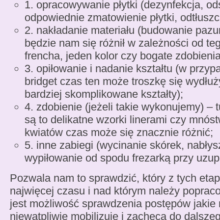
1. opracowywanie płytki (dezynfekcja, od
odpowiednie zmatowienie płytki, odtłuszc
2. nakładanie materiału (budowanie pazu
będzie nam się różnił w zależności od te
frencha, jeden kolor czy bogate zdobieni
3. opiłowanie i nadanie kształtu (w przy
bridget czas ten może troszkę się wydłuż
bardziej skomplikowane kształty);
4. zdobienie (jeżeli takie wykonujemy) – 
są to delikatne wzorki linerami czy mnós
kwiatów czas może się znacznie różnić;
5. inne zabiegi (wycinanie skórek, nabłys
wypiłowanie od spodu frezarką przy uzupeł
Pozwala nam to sprawdzić, który z tych et
najwięcej czasu i nad którym należy poprac
jest możliwość sprawdzenia postępów jakie 
niewątpliwie mobilizuje i zachęca do dalsze