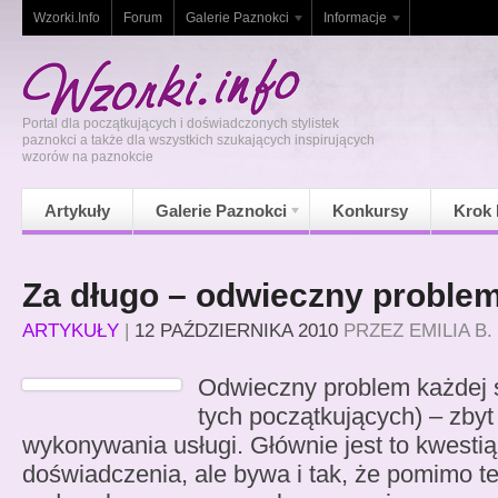
Wzorki.Info
Forum
Galerie Paznokci
Informacje
Portal dla początkujących i doświadczonych stylistek
paznokci a także dla wszystkich szukających inspirujących
wzorów na paznokcie
Artykuły
Galerie Paznokci
Konkursy
Krok 
Za długo – odwieczny problem 
ARTYKUŁY
|
12 PAŹDZIERNIKA 2010
PRZEZ
EMILIA B.
Odwieczny problem każdej sty
tych początkujących) – zbyt
wykonywania usługi. Głównie jest to kwesti
doświadczenia, ale bywa i tak, że pomimo t