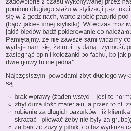
zadowolone z czasu wykonywanej przez nas 
pomimo długiego stażu w stylizacji paznokci 
się w 2 godzinach, warto zrobić pazurki pod 
(bądź jakieś innej stylistki). Wówczas możli
jakiś błędów bądź pokierowanie co należało
Pamiętajmy, że nie zawsze sami widzimy co 
wydaje nam się, że robimy daną czynność p
zasięgnąć opinii koleżanki po fachu, bo jak 
dwie głowy to nie jedna”.
Najczęstszymi powodami zbyt długiego wyko
są:
brak wprawy (żaden wstyd – jest to norma
zbyt duża ilość materiału, a przez to dłuż
robienie za długich pazurków niż klientka
skracać i piłować żeby nie były za grube)
za bardzo zużyty pilnik, co też wydłuża c