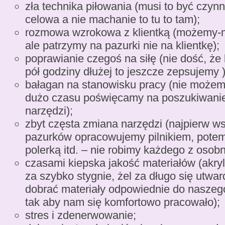
zła technika piłowania (musi to być czyn
celowa a nie machanie to tu to tam);
rozmowa wzrokowa z klientką (możemy-
ale patrzymy na pazurki nie na klientkę);
poprawianie czegoś na siłę (nie dość, ż
pół godziny dłużej to jeszcze zepsujemy )
bałagan na stanowisku pracy (nie możemy
dużo czasu poświęcamy na poszukiwani
narzędzi);
zbyt częsta zmiana narzędzi (najpierw ws
pazurków opracowujemy pilnikiem, potem
polerką itd. – nie robimy każdego z osobn
czasami kiepska jakość materiałów (akryl
za szybko stygnie, żel za długo się utwa
dobrać materiały odpowiednie do naszeg
tak aby nam się komfortowo pracowało);
stres i zdenerwowanie;